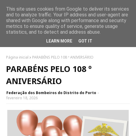
This site uses cookies from Google to deliver its services
and to analyze traffic. Your IP address and user-agent are
shared with Google along with performance and security
metrics to ensure quality of service, generate usage
statistics, and to detect and address abuse.
LEARN MORE
GOT IT
Página inicial
PARABÉNS PELO 108 º ANIVERSÁRIO
PARABÉNS PELO 108 º
ANIVERSÁRIO
Federação dos Bombeiros do Distrito do Porto
fevereiro 18, 2026