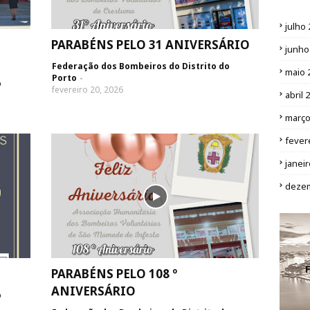
julho
PARABÉNS PELO 31 ANIVERSÁRIO
junho
Federação dos Bombeiros do Distrito do
maio 
Porto
o
fevereiro 20, 2026
abril 
março
fever
janei
deze
PARABÉNS PELO 108 º
ANIVERSÁRIO
o