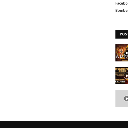
Facebo
Bombei
o
POS