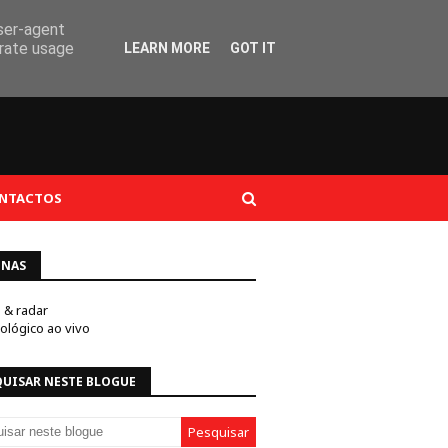
user-agent
erate usage
LEARN MORE
GOT IT
NTACTOS
INAS
e & radar
ológico ao vivo
QUISAR NESTE BLOGUE