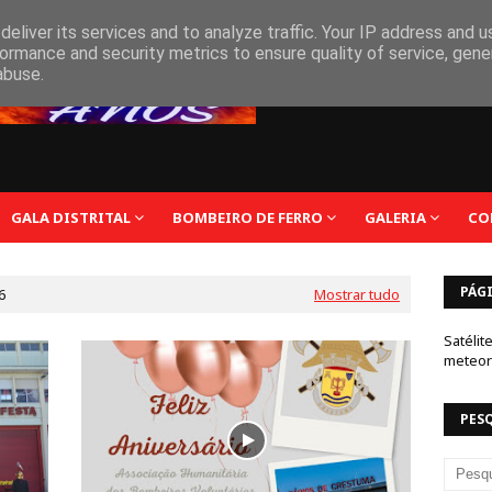
eliver its services and to analyze traffic. Your IP address and 
ormance and security metrics to ensure quality of service, gen
abuse.
GALA DISTRITAL
BOMBEIRO DE FERRO
GALERIA
CO
PÁG
6
Mostrar tudo
Satélit
meteor
PES