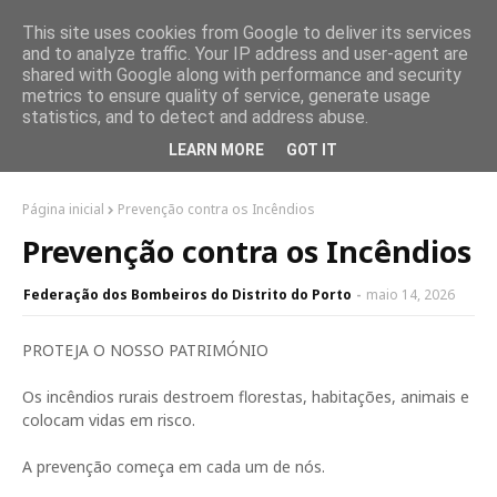
This site uses cookies from Google to deliver its services
and to analyze traffic. Your IP address and user-agent are
shared with Google along with performance and security
metrics to ensure quality of service, generate usage
statistics, and to detect and address abuse.
LEARN MORE
GOT IT
Página inicial
Prevenção contra os Incêndios
Prevenção contra os Incêndios
Federação dos Bombeiros do Distrito do Porto
maio 14, 2026
PROTEJA O NOSSO PATRIMÓNIO
Os incêndios rurais destroem florestas, habitações, animais e
colocam vidas em risco.
A prevenção começa em cada um de nós.