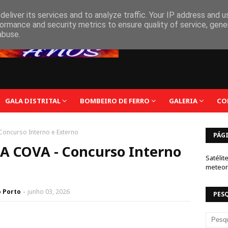
eliver its services and to analyze traffic. Your IP address and 
ormance and security metrics to ensure quality of service, gen
abuse.
GALA DISTRITAL
BOMBEIRO DE FERRO
GALERIA
CO
oncurso Interno e Externo
PÁG
 COVA - Concurso Interno
Satélit
meteor
o Porto
junho 03, 2026
PES