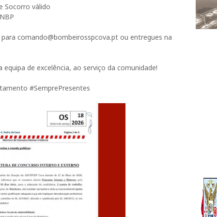
e Socorro válido
 RNBP
as para comando@bombeirosspcova.pt ou entregues na
 equipa de excelência, ao serviço da comunidade!
tamento #SemprePresentes