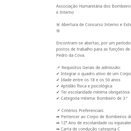
Associação Humanitária dos Bombeiros
e Interno
🚨 Abertura de Concurso Interno e Ext
🚨
Encontram-se abertas, por um período 
postos de trabalho para as funções d
Pedro da Cova.
📌 Requisitos Gerais de admissão:
✔ Integrar o quadro ativo de um Corp
✔ Idade entre os 18 e os 50 anos
✔ Aptidão física e psicológica
✔ Ter escolaridade mínima obrigatória
✔ Categoria mínima: Bombeiro de 3.ª
📌 Critérios Preferenciais:
➡ Pertencer ao Corpo de Bombeiros de
➡ 12° Ano de escolaridade ou equival
➡ Carta de condução categoria C