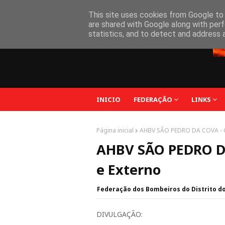
Federação Bombeiros Distrito do Porto
This site uses cookies from Google to d
are shared with Google along with perf
statistics, and to detect and address 
INICIO
FEDERAÇÃO
LINKS
Página inicial
AHBV SÃO PEDRO DA COVA - C
AHBV SÃO PEDRO DA
e Externo
Federação dos Bombeiros do Distrito d
DIVULGAÇÃO: