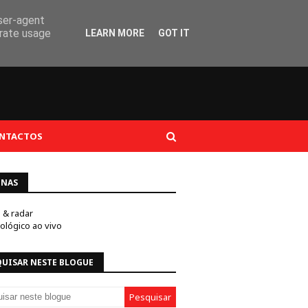
user-agent
erate usage
LEARN MORE
GOT IT
NTACTOS
INAS
e & radar
ológico ao vivo
QUISAR NESTE BLOGUE